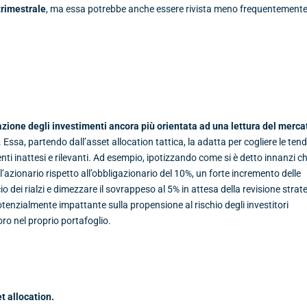
trimestrale
, ma essa potrebbe anche essere rivista meno frequentemente
azione degli investimenti ancora più orientata ad una lettura del merca
. Essa, partendo dall’asset allocation tattica, la adatta per cogliere le te
nti inattesi e rilevanti. Ad esempio, ipotizzando come si è detto innanzi c
l’azionario rispetto all’obbligazionario del 10%, un forte incremento delle
o dei rialzi e dimezzare il sovrappeso al 5% in attesa della revisione strat
potenzialmente impattante sulla propensione al rischio degli investitori
oro nel proprio portafoglio.
t allocation.