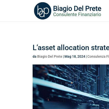
Search
for:
L’asset allocation strat
da
Biagio Del Prete
|
Mag 18, 2024
|
Consulenza F