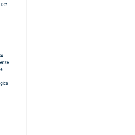
 per
to
ndenze
he
egica