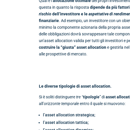
Qual è l’
allocazione ottimale
dei propri investime
questa in quanto la risposta
dipende da più fattor
rischio
dell’investitore e le
aspettative di rendime
finanziarie
. Ad esempio, un investitore con un obiet
minimo la componente azionaria della propria asset 
delle obbligazioni dovrà sovrappesare tale compone
un’asset allocation valida per tutti gli investitori e 
costruire la “giusta” asset allocation
e gestirla ne
alle prospettive di mercato.
Le diverse tipologie di asset allocation.
Si è soliti distinguere
tre “
tipologie
”
di
asset allocat
all’
orizzonte temporale
entro il quale si muovono:
l’asset allocation strategica;
l’asset allocation tattica;