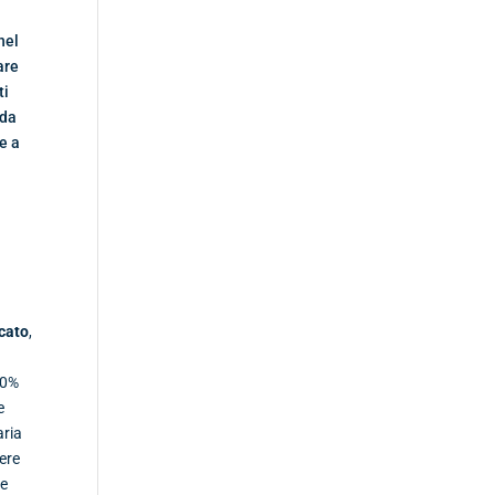
nel
are
ti
 da
le a
rcato
,
20%
e
aria
sere
te