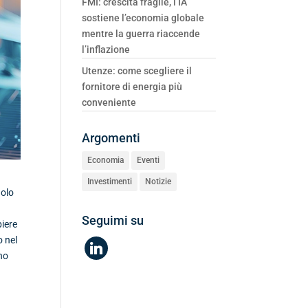
FMI: crescita fragile, l’IA
sostiene l’economia globale
mentre la guerra riaccende
l’inflazione
Utenze: come scegliere il
fornitore di energia più
conveniente
Argomenti
Economia
Eventi
Investimenti
Notizie
golo
Seguimi su
iere
o nel
linkedin
no