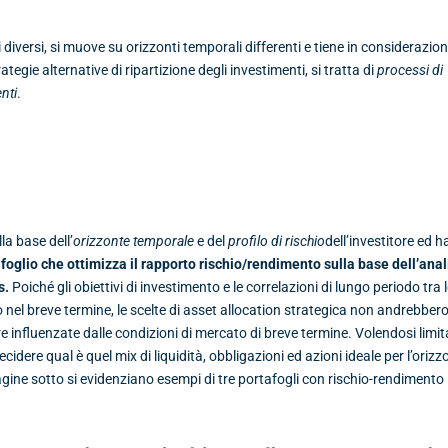
i diversi, si muove su orizzonti temporali differenti e tiene in considerazio
rategie alternative di ripartizione degli investimenti, si tratta di
processi di
nti
.
la base dell’
orizzonte temporale
e del
profilo di rischio
dell’investitore ed h
oglio che ottimizza il rapporto rischio/rendimento sulla base dell’anal
s.
Poiché gli obiettivi di investimento e le correlazioni di lungo periodo tra 
o nel breve termine, le scelte di asset allocation strategica non andrebber
influenzate dalle condizioni di mercato di breve termine. Volendosi limit
ecidere qual è quel mix di liquidità, obbligazioni ed azioni ideale per l’orizz
agine sotto si evidenziano esempi di tre portafogli con rischio-rendimento