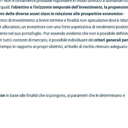
nti? Non è ovviamente possibile rispondere in modo univoco a domande c
i
quali
: l’obiettivo e
l’orizzonte temporale dell’investimento,
la
propension
nto
delle diverse asset class in relazione alle prospettive economico-
tivo di investimento a breve termine e finalità non speculative dovrà ridur
allocation; un investitore con una forte aspettativa di rendimenti positiv
nte nel suo portafoglio. Pur essendo evidente che non è possibile definir
per tutti i contesti di mercato, è possibile individuare dei
criteri generali pe
l tempo in rapporto ai propri obiettivi, al livello di rischio ritenuto adeguato
ion
in base alle
finalità
che si pongono, ai
parametri
che le determinano e