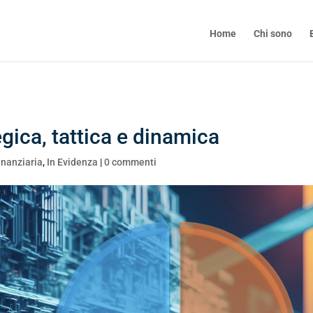
Home
Chi sono
egica, tattica e dinamica
inanziaria
,
In Evidenza
|
0 commenti