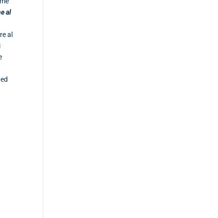
ome
e al
re al
i
e
r
 ed