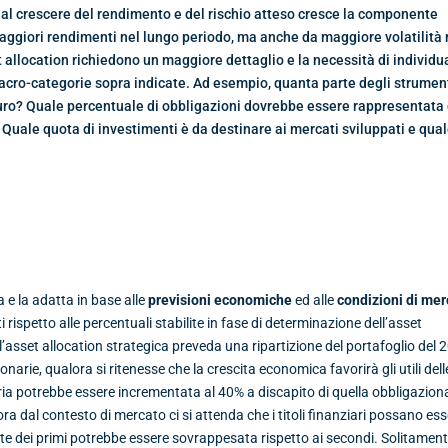
he al crescere del rendimento e del rischio atteso cresce la componente
maggiori rendimenti nel lungo periodo, ma anche da maggiore volatilità 
t allocation richiedono un maggiore dettaglio e la necessità di individu
 macro-categorie sopra indicate. Ad esempio, quanta parte degli strumen
uro? Quale percentuale di obbligazioni dovrebbe essere rappresentata
te? Quale quota di investimenti è da destinare ai mercati sviluppati e qua
 e la adatta in base alle
previsioni economiche
ed alle
condizioni di me
petto alle percentuali stabilite in fase di determinazione dell’asset
l’asset allocation strategica preveda una ripartizione del portafoglio del 
narie, qualora si ritenesse che la crescita economica favorirà gli utili dell
ria potrebbe essere incrementata al 40% a discapito di quella obbligazion
a dal contesto di mercato ci si attenda che i titoli finanziari possano es
nente dei primi potrebbe essere sovrappesata rispetto ai secondi. Solitamen