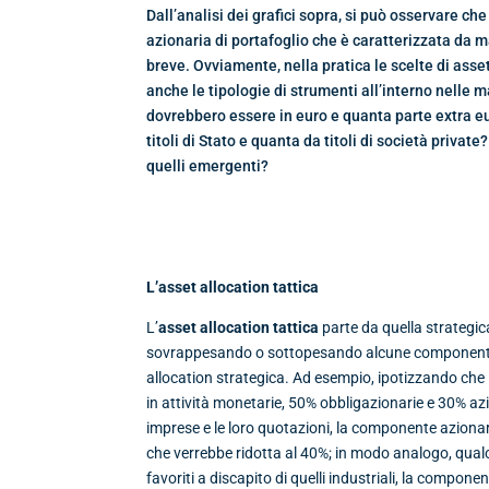
Dall’analisi dei grafici sopra, si può osservare c
azionaria di portafoglio che è caratterizzata da 
breve. Ovviamente, nella pratica le scelte di asse
anche le tipologie di strumenti all’interno nelle
dovrebbero essere in euro e quanta parte extra e
titoli di Stato e quanta da titoli di società priva
quelli emergenti?
L’asset allocation tattica
L’
asset allocation tattica
parte da quella strategica
sovrappesando o sottopesando alcune componenti ris
allocation strategica. Ad esempio, ipotizzando che 
in attività monetarie, 50% obbligazionarie e 30% azio
imprese e le loro quotazioni, la componente aziona
che verrebbe ridotta al 40%; in modo analogo, qualor
favoriti a discapito di quelli industriali, la compo