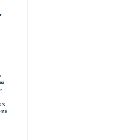
ne
a
isi
le
o
are
onte