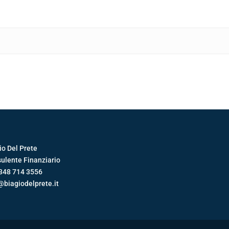
io Del Prete
ulente Finanziario
348 714 3556
@biagiodelprete.it