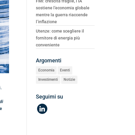
FMI: crescita fragile, l’IA
sostiene l’economia globale
mentre la guerra riaccende
l’inflazione
Utenze: come scegliere il
fornitore di energia più
conveniente
Argomenti
Economia
Eventi
Investimenti
Notizie
i.
Seguimi su
di
linkedin
re