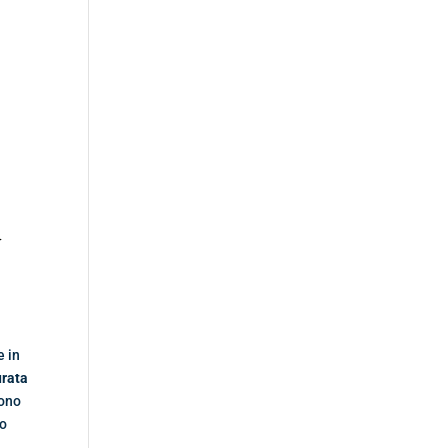
e in
urata
rono
no