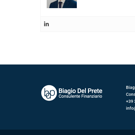
Biag
Cons
+39 
info