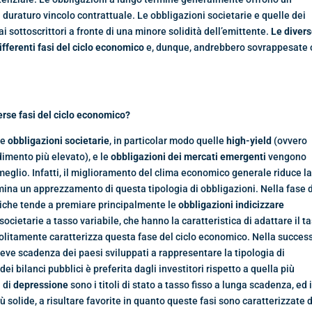
 duraturo vincolo contrattuale. Le obbligazioni societarie e quelle dei
sottoscrittori a fronte di una minore solidità dell’emittente.
Le diver
differenti fasi del ciclo economico
e, dunque, andrebbero sovrappesate 
verse fasi del ciclo economico?
le
obbligazioni societarie
, in particolar modo quelle
high-yield
(ovvero
ndimento più elevato), e le
obbligazioni dei mercati emergenti
vengono
meglio. Infatti, il miglioramento del clima economico generale riduce l
mina un apprezzamento di questa tipologia di obbligazioni. Nella fase 
stiche tende a premiare principalmente le
obbligazioni indicizzare
ocietarie a tasso variabile, che hanno la caratteristica di adattare il t
 solitamente caratterizza questa fase del ciclo economico. Nella succes
breve scadenza dei paesi sviluppati a rappresentare la tipologia di
ei bilanci pubblici è preferita dagli investitori rispetto a quella più
i di
depressione
sono i titoli di stato a tasso fisso a lunga scadenza, ed 
ù solide, a risultare favorite in quanto queste fasi sono caratterizzate 