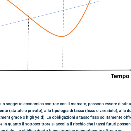
un soggetto economico contrae con il mercato, possono essere distint
tente
(statale o privato), alla
tipologia di tasso
(fisso o variabile), alla
d
ment grade o high yeld). Le obbligazioni a tasso fisso solitamente off
in quanto il sottoscrittore si accolla il rischio che i tassi futuri possa
tenziale. Le obbligazioni a lungo termine generalmente offrono un