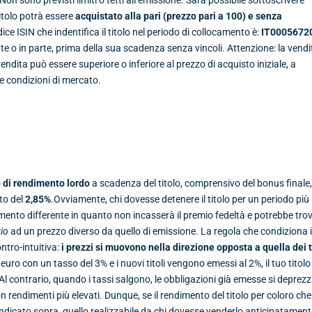
Titolo potrà essere
acquistato
alla pari (prezzo pari a 100) e senza
ice ISIN che indentifica il titolo nel periodo di collocamento è:
IT0005672
te o in parte, prima della sua scadenza senza vincoli. Attenzione: la vendi
vendita può essere superiore o inferiore al prezzo di acquisto iniziale, a
le condizioni di mercato.
 di rendimento
lordo
a scadenza del titolo, comprensivo del bonus finale,
to del
2,85%
.Ovviamente, chi dovesse detenere il titolo per un periodo più
mento differente in quanto non incasserà il premio fedeltà e potrebbe tro
io
ad un prezzo diverso da quello di emissione. La regola che condiziona 
ntro-intuitiva:
i prezzi si muovono nella direzione opposta a quella dei 
uro con un tasso del 3% e i nuovi titoli vengono emessi al 2%, il tuo titolo
. Al contrario, quando i tassi salgono, le obbligazioni già emesse si deprez
on rendimenti più elevati. Dunque, se il rendimento del titolo per coloro che
ndicato sopra, quello realizzabile da chi dovesse venderlo anticipatamen