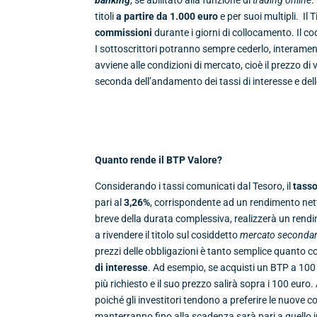
titoli
a partire da
1.000 euro
e per suoi multipli. Il 
commissioni
durante i giorni di collocamento. Il cod
I sottoscrittori potranno sempre cederlo, interamen
avviene alle condizioni di mercato, cioè il prezzo di 
seconda dell’andamento dei tassi di interesse e del
Quanto rende il BTP Valore?
Considerando i tassi comunicati dal Tesoro, il
tasso
pari al
3,26%
, corrispondente ad un rendimento net
breve della durata complessiva, realizzerà un rendi
a rivendere il titolo sul cosiddetto
mercato secondar
prezzi delle obbligazioni è tanto semplice quanto co
di interesse
. Ad esempio, se acquisti un BTP a 100 e
più richiesto e il suo prezzo salirà sopra i 100 euro
poiché gli investitori tendono a preferire le nuove c
manterranno fino alla scadenza sarà pari a quello i