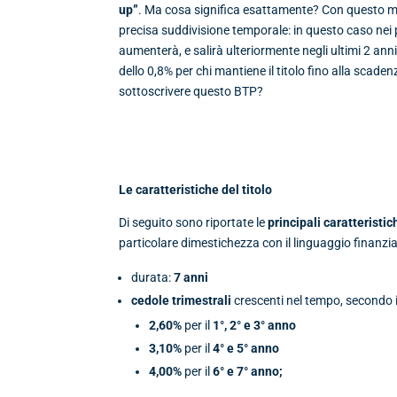
up”
. Ma cosa significa esattamente? Con questo me
precisa suddivisione temporale: in questo caso nei p
aumenterà, e salirà ulteriormente negli ultimi 2 ann
dello 0,8% per chi mantiene il titolo fino alla scad
sottoscrivere questo BTP?
Le caratteristiche del titolo
Di seguito sono riportate le
principali caratteristic
particolare dimestichezza con il linguaggio finanzia
durata:
7 anni
cedole trimestrali
crescenti nel tempo, secondo 
2,60%
per il
1°, 2° e 3° anno
3,10%
per il
4° e 5° anno
4,00%
per il
6° e 7° anno;