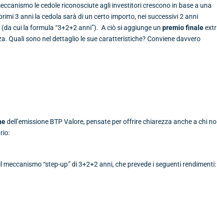
ccanismo le cedole riconosciute agli investitori crescono in base a una
rimi 3 anni la cedola sarà di un certo importo, nei successivi 2 anni
i (da cui la formula “3+2+2 anni”). A ciò si aggiunge un
premio finale
ext
enza. Quali sono nel dettaglio le sue caratteristiche? Conviene davvero
he
dell’emissione BTP Valore, pensate per offrire chiarezza anche a chi n
rio:
il meccanismo “step-up
”
di 3+2+2 anni, che prevede i seguenti rendimenti: