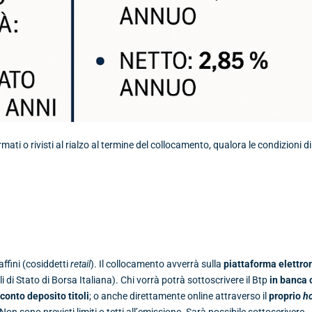
ti o rivisti al rialzo al termine del collocamento, qualora le condizioni di
 affini (cosiddetti
retail
). Il collocamento avverrà sulla
piattaforma elettro
li di Stato di Borsa Italiana). Chi vorrà potrà sottoscrivere il Btp
in banca 
n
conto deposito titoli
; o anche direttamente online attraverso il
proprio
h
 Non sono previsti limiti o tetti all’emissione. Sarà possibile sottoscrivere