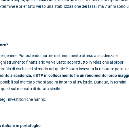
 termine è orientato verso una stabilizzazione dei tassi, ma 7 anni sono 
lore?
 genere. Pur potendo partire dal rendimento atteso a scadenza e
 ogni strumento finanziario va valutato soprattutto in relazione ai propri
 profilo di rischio ed al modo nel quale è stato investita la restante parte de
mento a scadenza
, il
BTP in collocamento ha un rendimento lordo magg
onibili sul mercato che si aggira intorno al
3%
lordo. Dunque, in termini
quelli sul mercato di durata simile.
uegli investitori che hanno:
to italiani in portafoglio