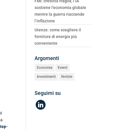
FMI: crescita fragile, l’IA
sostiene l’economia globale
mentre la guerra riaccende
l’inflazione
Utenze: come scegliere il
fornitore di energia più
conveniente
Argomenti
Economia
Eventi
Investimenti
Notizie
Seguimi su
linkedin
el
na
step-