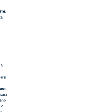
016
.
ta
 è
varsi
i
tassi
 sarà
zano,
 lo
te