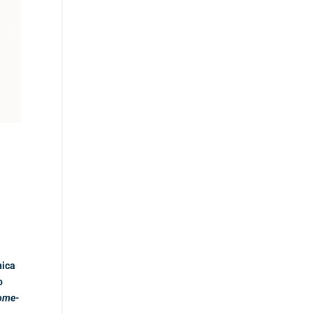
nica
o
ome-