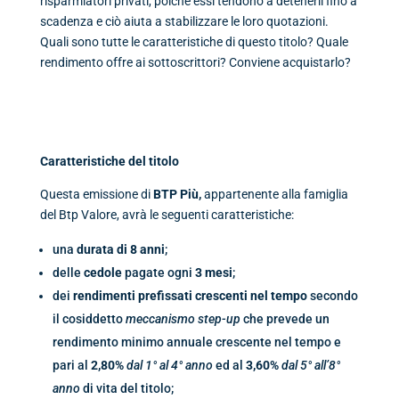
risparmiatori privati, poiché essi tendono a detenerli fino a
scadenza e ciò aiuta a stabilizzare le loro quotazioni.
Quali sono tutte le caratteristiche di questo titolo? Quale
rendimento offre ai sottoscrittori? Conviene acquistarlo?
Caratteristiche del titolo
Questa emissione di
BTP Più,
appartenente alla famiglia
del Btp Valore, avrà le seguenti caratteristiche:
una
durata di
8 anni
;
delle
cedole
pagate ogni
3 mesi
;
dei
rendimenti prefissati crescenti nel tempo
secondo
il cosiddetto
meccanismo step-up
che prevede un
rendimento minimo annuale crescente nel tempo e
pari al
2,80%
dal 1° al 4° anno
ed al
3,60%
dal
5° all’8°
anno
di vita del titolo;