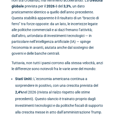
non sta crollando, ma nemmeno accelerando. La
crescita
globale
prevista per il
2026
è del
3,3%
, un dato
praticamente identico a quello dell’anno precedente.
Questa stabilità apparente è il risultato di un “braccio di
ferro” tra forze opposte: da un lato, le incertezze legate
alle politiche commerciali e ai dazi frenano l’attività;
dall’altro, un’ondata di investimenti tecnologici — in
particolare nell’intelligenza artificiale (IA) — spinge
l’economia in avanti, aiutata anche dal sostegno dei
governi e delle banche centrali.
Tuttavia, non tutti i paesi corrono alla stessa velocità, anzi
le differenze sono notevoli fra le varie aree del mondo:
Stati Uniti:
L’economia americana continua a
sorprendere in positivo, con una crescita prevista del
2,4%
nel 2026 (rivista al rialzo rispetto alle stime
precedenti). Questo slancio è trainato proprio dagli
investimenti tecnologici e da politiche fiscali di supporto
alla crescita messe in atto dall’amministrazione Trump.